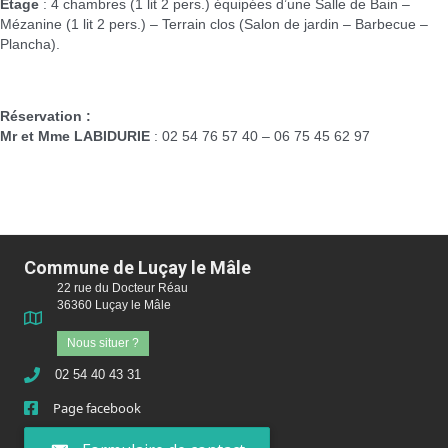
Etage
: 4 chambres (1 lit 2 pers.) équipées d’une Salle de Bain –
Mézanine (1 lit 2 pers.) – Terrain clos (Salon de jardin – Barbecue –
Plancha).
Réservation :
Mr et Mme LABIDURIE
: 02 54 76 57 40 – 06 75 45 62 97
Commune de Luçay le Mâle
22 rue du Docteur Réau
36360 Luçay le Mâle
Nous situer ?
02 54 40 43 31
Page facebook