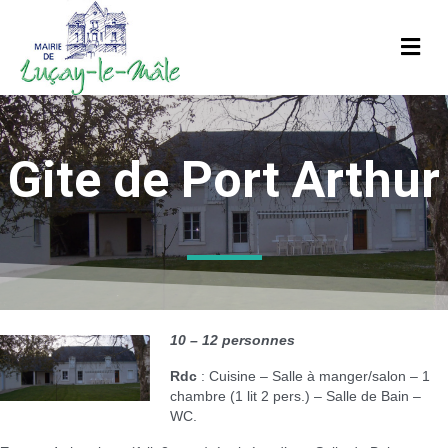
M
Gite de Port Arthur
10 – 12 personnes
Rdc
: Cuisine – Salle à manger/salon – 1
chambre (1 lit 2 pers.) – Salle de Bain –
WC.