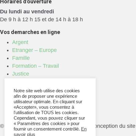
Horaires d'ouverture
Du lundi au vendredi
De 9 h à 12 h 15 et de 14 h à 18 h
Vos demarches en ligne
Argent
Etranger – Europe
Famille
Formation – Travail
Justice
Logement
Loisirs
Notre site web utilise des cookies
afin de proposer une expérience
Papiers – Citoyenneté
utilisateur optimale. En cliquant sur
Social – Santé
«Accepter», vous consentez à
Transports
l'utilisation de TOUS les cookies.
Cependant, vous pouvez cliquer sur
« Paramètres des cookies » pour
© 2026 Commune de Lucay le Mâle. Conception du site
fournir un consentement contrôlé.
En
savoir plus