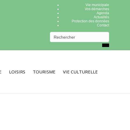
Vie municipale
Vos démarches
Agenda
Actualités
Protection des données
Contact
E
LOISIRS
TOURISME
VIE CULTURELLE