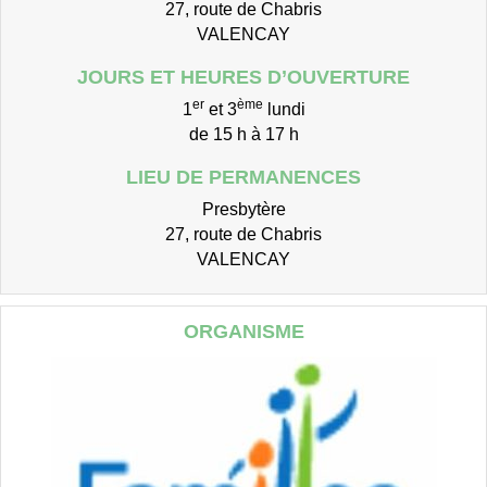
27, route de Chabris
VALENCAY
JOURS ET HEURES D’OUVERTURE
er
ème
1
et 3
lundi
de 15 h à 17 h
LIEU DE PERMANENCES
Presbytère
27, route de Chabris
VALENCAY
ORGANISME