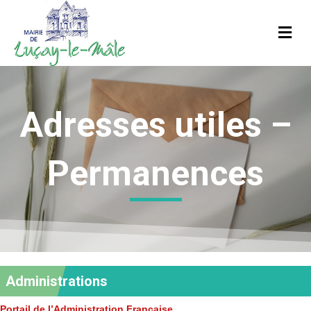
M
Adresses utiles –
Permanences
Administrations
Portail de l’Administration Française