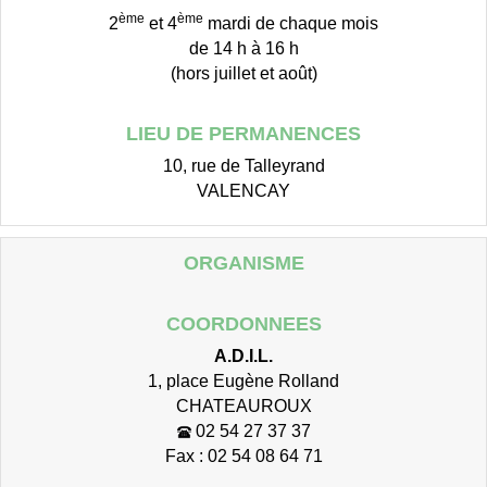
ème
ème
2
et 4
mardi de chaque mois
de 14 h à 16 h
(hors juillet et août)
LIEU DE PERMANENCES
10, rue de Talleyrand
VALENCAY
ORGANISME
COORDONNEES
A.D.I.L.
1, place Eugène Rolland
CHATEAUROUX
02 54 27 37 37
Fax : 02 54 08 64 71