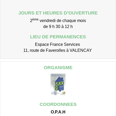
JOURS ET HEURES D’OUVERTURE
ème
2
vendredi de chaque mois
de 9 h 30 à 12 h
LIEU DE PERMANENCES
Espace France Services
11, route de Faverolles à VALENCAY
ORGANISME
COORDONNEES
O.P.A.H