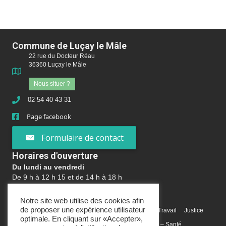
Commune de Luçay le Mâle
22 rue du Docteur Réau
36360 Luçay le Mâle
Nous situer ?
02 54 40 43 31
Page facebook
Formulaire de contact
Horaires d'ouverture
Du lundi au vendredi
De 9 h à 12 h 15 et de 14 h à 18 h
Vos demarches en ligne
Notre site web utilise des cookies afin
de proposer une expérience utilisateur
Argent
Etranger – Europe
Famille
Formation – Travail
Justice
optimale. En cliquant sur «Accepter»,
Logement
Loisirs
Papiers – Citoyenneté
Social – Santé